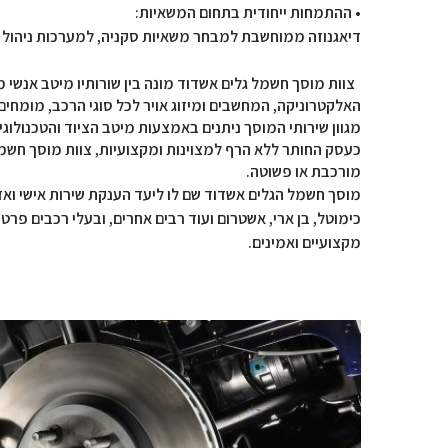
• ההתמחות ייחודית בתחום המשאיות:
דיאגנוזה ממוחשבת למבחר משאיות סקניה, למערכות ניהול מנוע אלקטרוני (EDC) ריטרדרABS, גיר אוטומטי אופטי
צוות מוסך חשמל גלים אשדוד מונה בין שורותיו מיטב אנשי
האלקטרוניקה, המחשבים ומיזוג אויר לכל סוגי הרכב, מומחי
מגוון שירותי המוסך ניתנים באמצעות מיטב הציוד והטכנולו
כעסק החותר ללא הרף למצוינות ומקצועיות, צוות מוסך חשמ
מורכבת או פשוטה.
מוסך חשמל הגלים אשדוד שם לו ליעד הענקת שירות אישי ואדיב
כימוטל, בן ארי, אשטרום ועוד רבים אחרים, ובעלי רכבים פרט
מקצועיים ואמינים.