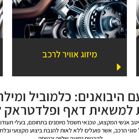
מיזוג אוויר לרכב
 היבואנים: כלמוביל ומילר
למשאית דאף ופלדטראק למ
ו מיטב אנשי המקצוע, טכנאי חשמל מיומנים בתחומם, בעלי תע
 סוגי הרכב, אשר פועלים ללא לאות להנבת ביצוע מקצועי ובלת
להבטיח נסיעה שלווה ובטוחה.