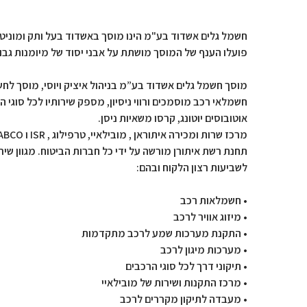
פועלו הענף של המוסך מושתת על אבני יסוד של מיומנות גבוהה
מוסך חשמל גלים אשדוד בע”מ בניהול איציק ויוסי, מוסך לחשמלאו
חשמלאי רכב מוסמכים ורווי ניסיון, מספק שירותיו לכל סוגי 
אוטובוסים יוטונג, קרסו משאיות ניסן.
מרכז שרות ומכירה איתוראן , מובילאיי, טרפילוג , ISR ו WABCO נגררים.
תחנת רשת איתורן מורשה על ידי כל חברות הביטוח. מגוון שי
לשביעות רצון הלקוח ובהם:
• חשמלאות רכב
• מיזוג אוויר לרכב
• התקנת מערכות שמע לרכב מתקדמות
• מערכות מיגון לרכב
• תיקוני דרך לכל סוגי הרכבים
• מרכז התקנות ושירות של מובילאיי
• מעבדה לתיקון מקררים לרכב