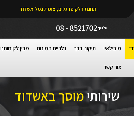
תחנת דלק פז גלים, צומת נמל אשדוד
8521702 - 08
טלפון:
וד
מובילאיי
תיקוני דרך
גלריית תמונות
מבין לקוחותנו
צור קשר
שירותי
מוסך באשדוד