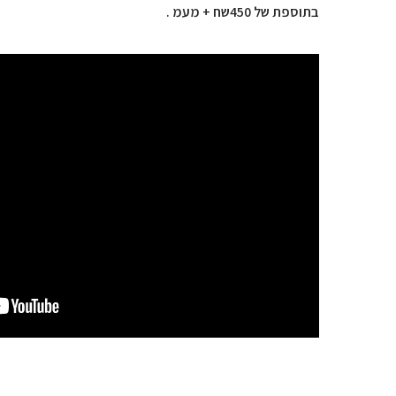
בתוספת של 450שח + מעמ .