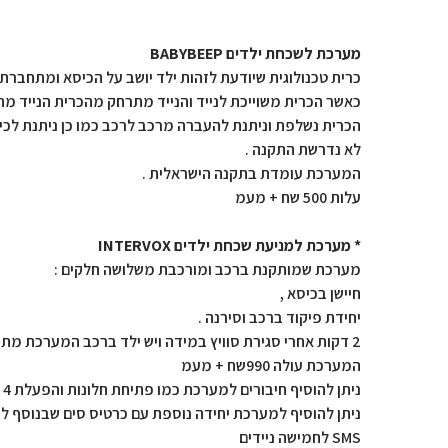
מערכת לשכחת ילדים BABYBEEP
כרית טכנולוגית שיודעת לזהות ילד יושב על הכיסא ומתחברת 
כאשר הכרית משוייכת לנייד והנייד מתרחק מהכרית הנייד מת
הכרית נשלפת וניתנת להעברה מרכב לרכב כמו כן ניתנת לכיב
לא נדרשת התקנה .
המערכת עומדת בתקנה הישראלית .
עלות 500 שח + מעמ
* מערכת למניעת שכחת ילדים INTERVOX
מערכת שמותקנת ברכב ומורכבת משלושה חלקים :
חיישן בכיסא ,
יחידת פיקוד ברכב וסירנה .
2 דקות אחרי סגירת סוויץ במידה ויש ילד ברכב המערכת מתחילה לצפצף.
המערכת עולה 990שח + מעמ
ניתן להוסיף חיבורים למערכת כמו פתיחת חלונות והפעלת 4 וינקרים בעלות תוספת של 150 שח
ניתן להוסיף למערכת יחידה נוספת עם כרטיס סים שבנוסף 
SMS לחמישה ניידים