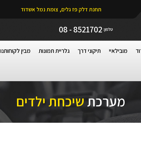
תחנת דלק פז גלים, צומת נמל אשדוד
8521702 - 08
טלפון:
וד
מובילאיי
תיקוני דרך
גלריית תמונות
מבין לקוחותנו
מערכת
שיכחת ילדים